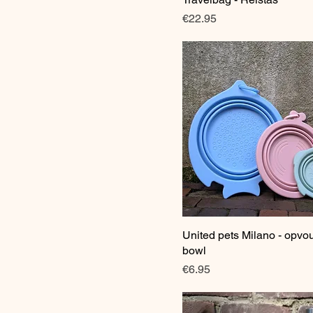
Price
€22.95
United pets Milano - opv
Quick View
bowl
Price
€6.95