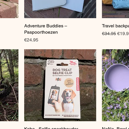
Adventure Buddies –
Quick View
Travel backp
Paspoorthoezen
Regular Pric
Sale 
€34.95
€19.9
Price
€24.95
Kobe - Selfie snackhouder
Quick View
NeNo- Bowl m