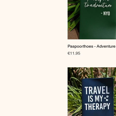
Paspoorthoes - Adventure
Quick View
Price
€11.95