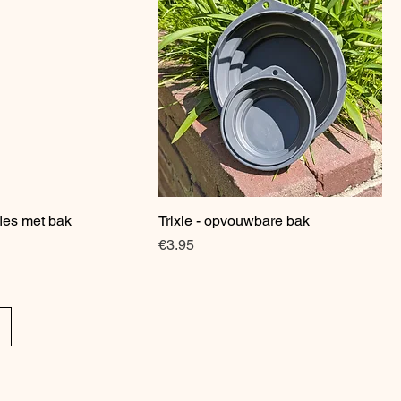
fles met bak
Quick View
Trixie - opvouwbare bak
Quick View
Price
€3.95