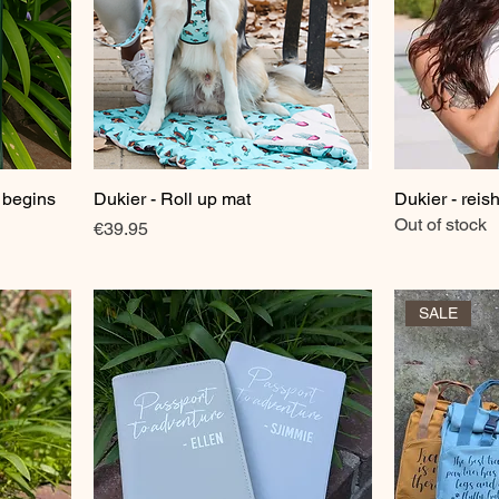
 begins
Dukier - Roll up mat
Quick View
Dukier - rei
Out of stock
Price
€39.95
SALE