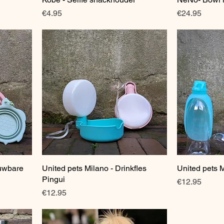
Price
Price
€4.95
€24.95
ouwbare
United pets Milano - Drinkfles
Quick View
United pets M
Pingui
Price
€12.95
Price
€12.95