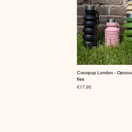
Cocopup London - Opvou
Quick View
fles
Price
€17.95