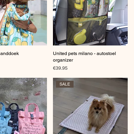
shanddoek
Quick View
United pets milano - autostoel
Quick View
organizer
Price
€39.95
SALE