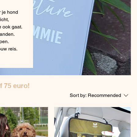
r je hond
icht,
e ook gaat.
tanden.
pen.
ouw reis.
f 75 euro!
Sort by:
Recommended