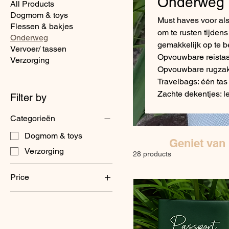
Onderweg
All Products
Dogmom & toys
Must haves voor als
Flessen & bakjes
om te rusten tijdens
Onderweg
gemakkelijk op te be
Vervoer/ tassen
Opvouwbare reistas:
Verzorging
Opvouwbare rugzak:
Travelbags: één tas 
Zachte dekentjes: le
Filter by
Categorieën
Dogmom & toys
Geniet van
Verzorging
28 products
Price
€2
€40