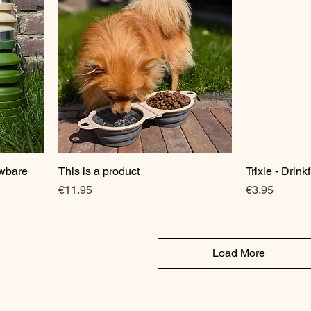
wbare
This is a product
Quick View
Trixie - Drink
Price
Price
€11.95
€3.95
Load More