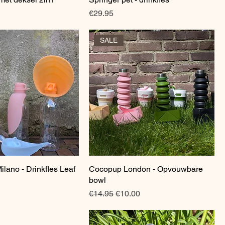
Price
€29.95
SALE
ilano - Drinkfles Leaf
Quick View
Cocopup London - Opvouwbare
Quick View
bowl
Regular Price
Sale Price
€14.95
€10.00