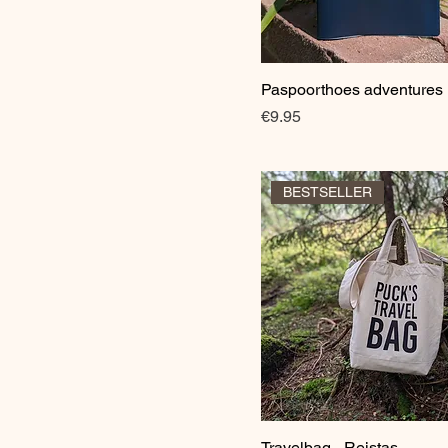
Paspoorthoes adventures
Quick View
Price
€9.95
BESTSELLER
Travelbag - Reistas
Quick View