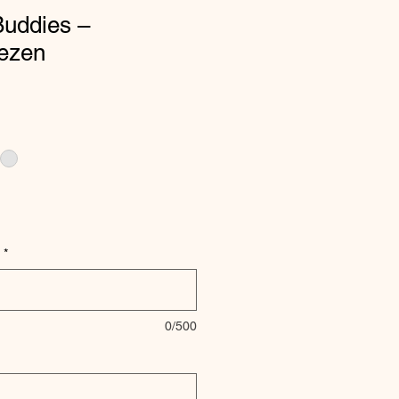
Buddies –
ezen
*
0/500