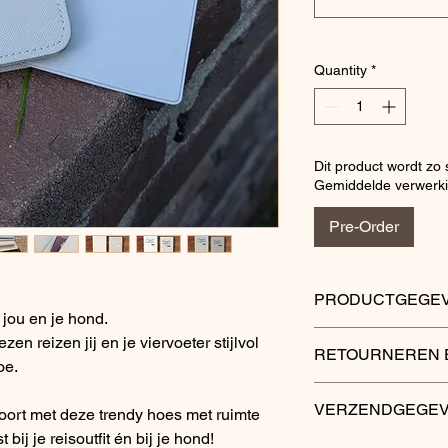
Quantity
*
Dit product wordt zo
Gemiddelde verwerki
Pre-Order
PRODUCTGEGE
jou en je hond.
Honden paspoortho
n reizen jij en je viervoeter stijlvol
RETOURNEREN 
De grootte van het h
oe.
164mm plano, geslot
Retourneren
het officiële gezelsc
VERZENDGEGE
ort met deze trendy hoes met ruimte
Voorzien van 2 verti
Je hebt het recht om 
bij je reisoutfit én bij je hond!
breed.
Verzendkosten worde