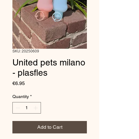
SKU: 20250609
United pets milano
- plasfles
Price
€6.95
Quantity
*
Add to Cart