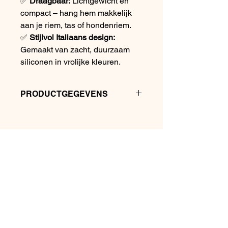
✅
Draagbaar:
Lichtgewicht en
compact – hang hem makkelijk
aan je riem, tas of hondenriem.
✅
Stijlvol Italiaans design:
Gemaakt van zacht, duurzaam
siliconen in vrolijke kleuren.
PRODUCTGEGEVENS
Maat: 7cm x 4cm x h 13
Capaciteit: 100ml
Gemaakt van siliconen
Follow us on social
media