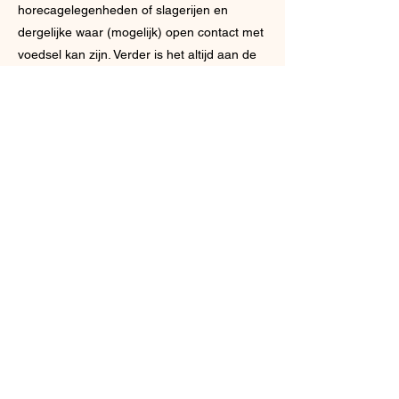
horecagelegenheden of slagerijen en
dergelijke waar (mogelijk) open contact met
voedsel kan zijn. Verder is het altijd aan de
eigenaar van een restaurant of café om te
bepalen of honden zijn toegestaan, check
dit dus altijd vooraf.
Winkels
Voor internationale ketens geldt hetzelfde
als in Nederland, honden zijn niet
toegestaan, maar het kan per winkel
verschillen hoe streng hiermee wordt
omgegaan, kleinere honden in een tas
worden soms ook nog wel geaccepteerd.
Buiten wachten blijft uiteindelijk altijd de best
optie.
Activiteiten