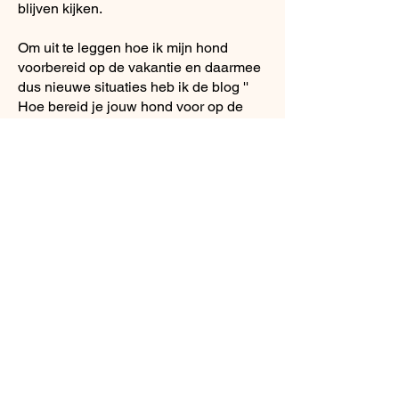
blijven kijken.
Om uit te leggen hoe ik mijn hond
voorbereid op de vakantie en daarmee
dus nieuwe situaties heb ik de blog ''
Hoe bereid je jouw hond voor op de
vakantie? een aantal situaties
uitgelegd.
Lees hier de blog
Verblijf
Camping, AirBnB, hotels, campers en
ga zo maar door..
Waar je ook voor kiest er kunnen regels
zijn voor je hond waar je aan moet