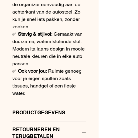
de organizer eenvoudig aan de
achterkant van de autostoel. Zo
kun je snel iets pakken, zonder
zoeken.
✅
Stevig & stijlvol:
Gemaakt van
duurzame, waterafstotende stof.
Modern Italiaans design in mooie
neutrale kleuren die in elke auto
passen.
✅
Ook voor jou:
Ruimte genoeg
voor je eigen spullen zoals
tissues, handgel of een flesje
water.
PRODUCTGEGEVENS
Afmetingen:
ca. 40 × 55 cm
RETOURNEREN EN
Materiaal:
Stevig, waterafstotend
TERUGBETALEN
textiel