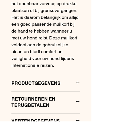
het openbaar vervoer, op drukke
plaatsen of bij grensovergangen.
Het is daarom belangrijk om altijd
een goed passende muilkorf bij
de hand te hebben wanneer u
met uw hond reist. Deze muilkorf
voldoet aan de gebruikelijke
eisen en biedt comfort en
veiligheid voor uw hond tijdens
internationale reizen.
PRODUCTGEGEVENS
Productkenmerken:
RETOURNEREN EN
Maten zijn aangegeven in de foto.
TERUGBETALEN
Retourneren
VERZENDGEGEVENS
Je hebt het recht om je artikel tot 14