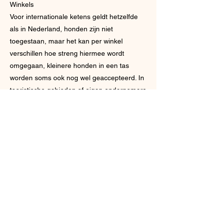
Winkels
Voor internationale ketens geldt hetzelfde
als in Nederland, honden zijn niet
toegestaan, maar het kan per winkel
verschillen hoe streng hiermee wordt
omgegaan, kleinere honden in een tas
worden soms ook nog wel geaccepteerd. In
toeristische gebieden of eigen ondernemers
zijn over het algemeen toegankelijker en je
beste kans om met de hond naar binnen te
mogen.
Activiteiten
Mocht je naar de kust gaan in Spanje is het
goed om na te gaan of de hond is
toegestaan op het strand, op de meeste
stranden zijn honden in de zomer niet
toegestaan. Wil je cultuur snuiven in