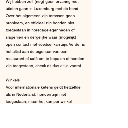
Wij hebben zelf (nog) geen ervaring met
uiteten gaan in Luxemburg met de hond.
Over het algemeen zijn terassen geen
probleem, en officieël zijn honden niet
toegestaan in horecagelegenheden of
slagerijen en dergelijke waar (mogelijk)
open contact met voedsel kan zijn. Verder is
het altijd aan de eigenaar van een
restaurant of café om te bepalen of honden
zijn toegestaan, check dit dus altijd vooraf.
Winkels
Voor internationale ketens geldt hetzelfde
als in Nederland, honden zijn niet
toegestaan, maar het kan per winkel
verschillen hoe streng hiermee wordt
omgegaan, kleinere honden in een tas
worden soms ook nog wel geaccepteerd.